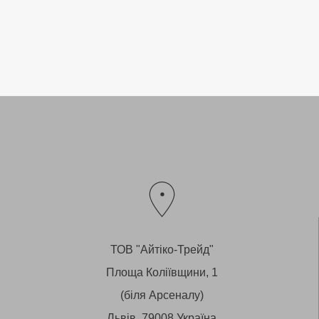
ТОВ "Айтіко-Трейд"
Площа Коліївщини, 1
(біля Арсеналу)
Львів, 79008 Україна