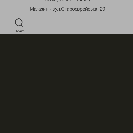
Магазин - вул.Староєврейська, 29
ПОШУК
+38 (050) 430 53 12
E-mail:
star@aitico.com
Будь на зв’язку