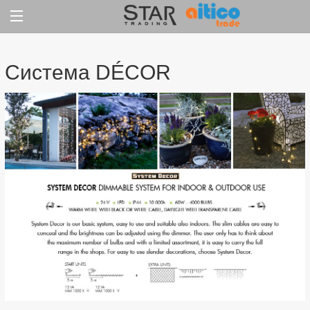
Jump
to
content
Система DÉCOR