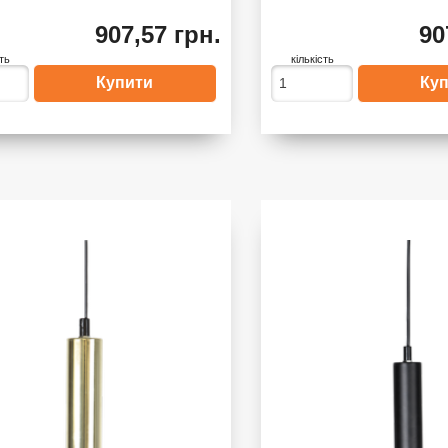
907,57 грн.
90
сть
кількість