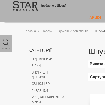
Jump
Зроблено у Швеції
to
content
АКЦІЯ
MAIN
MENU
Головна
Товари
Домашнє освітлення
Шнурк
ПОШУК
Шну
КАТЕГОРІЇ
ПІДСВІЧНИКИ
Висота 
ЗІРКИ
ВНУТРІШНІ
ДЕКОРАЦІЇ
СВІЧКИ LED
ГИРЛЯНДИ
РІЗДВЯНІ ЯЛИНКИ ТА
ВІНКИ