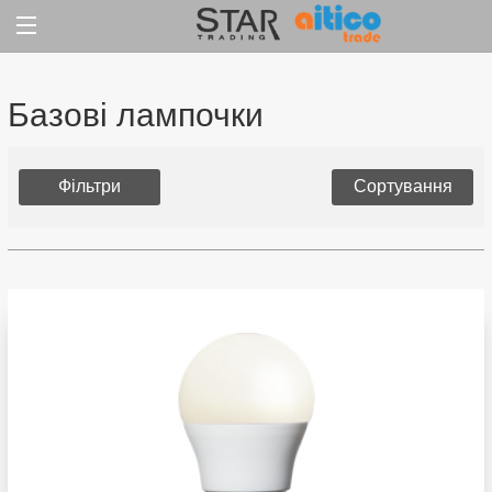
Jump
to
content
Базові лампочки
Фільтри
Сортування