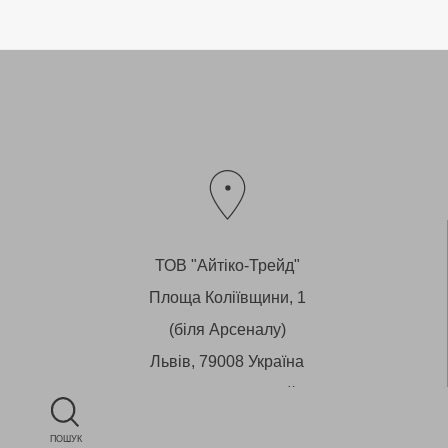
ТОВ "Айтіко-Трейд"
Площа Коліївщини, 1
(біля Арсеналу)
Львів, 79008 Україна
Магазин - вул.Староєврейська, 29
ПОШУК