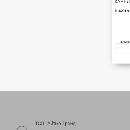
Висота 
кількі
ТОВ "Айтіко-Трейд"