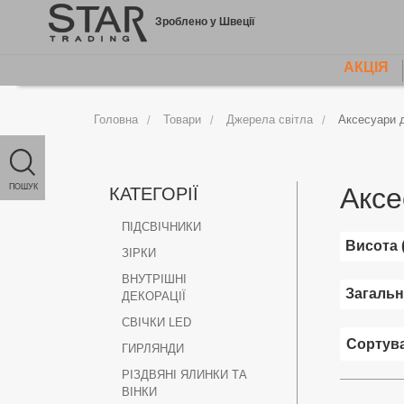
Jump
Зроблено у Швеції
to
content
АКЦІЯ
MAIN
MENU
Головна
Товари
Джерела світла
Аксесуари 
ПОШУК
Аксе
КАТЕГОРІЇ
ПІДСВІЧНИКИ
Висота 
ЗІРКИ
ВНУТРІШНІ
Загальн
ДЕКОРАЦІЇ
СВІЧКИ LED
ГИРЛЯНДИ
РІЗДВЯНІ ЯЛИНКИ ТА
ВІНКИ