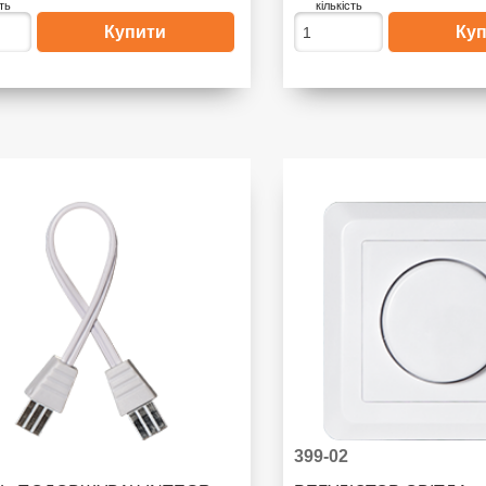
сть
кількість
399-02