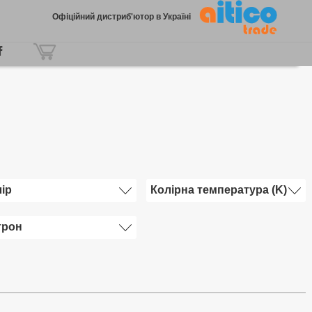
Офіційний дистриб'ютор в Україні
ір
Колірна температура (K)
трон