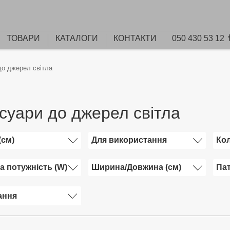
ТОВАРИ
КАТАЛОГИ
КОНТАКТИ
050 430 53 12
до джерел світла
суари до джерел світла
(см)
Для використання
Кол
а потужність (W)
Ширина/Довжина (см)
Па