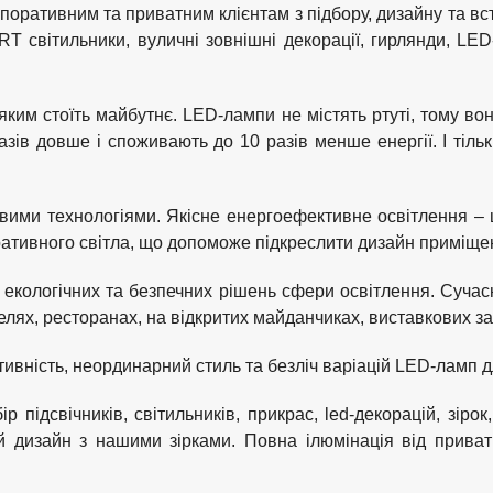
поративним та приватним клієнтам з підбору, дизайну та в
 світильники, вуличні зовнішні декорації, гирлянди, LED-
 яким стоїть майбутнє. LED-лампи не містять ртуті, тому во
азів довше і споживають до 10 разів менше енергії. І тільк
ими технологіями. Якісне енергоефективне освітлення – 
оративного світла, що допоможе підкреслити дизайн приміще
х, екологічних та безпечних рішень сфери освітлення. Суч
готелях, ресторанах, на відкритих майданчиках, виставкових 
ективність, неординарний стиль та безліч варіацій LED-ламп д
р підсвічників, світильників, прикрас, led-декорацій, зірок
кий дизайн з нашими зірками. Повна ілюмінація від прива