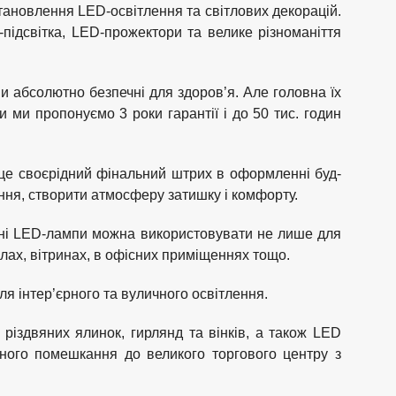
становлення LED-освітлення та світлових декорацій.
підсвітка, LED-прожектори та велике різноманіття
ни абсолютно безпечні для здоров’я. Але головна їх
и ми пропонуємо 3 роки гарантії і до 50 тис. годин
це своєрідний фінальний штрих в оформленні буд-
ння, створити атмосферу затишку і комфорту.
асні LED-лампи можна використовувати не лише для
залах, вітринах, в офісних приміщеннях тощо.
ля інтер’єрного та вуличного освітлення.
, різдвяних ялинок, гирлянд та вінків, а також LED
тного помешкання до великого торгового центру з