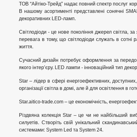
ТОВ “Айтіко-Трейд” надає повний спектр послуг кор
В нашому асортименті представлені сонячні SMART
декоративних LED-ламп.
Світлодіоди - це нове покоління джерел світла, за
перевага в тому, що світлодіоди служать в сотні р
життя.
Сучасний дизайн потребує оформлення за передов
якого інтер’єру. LED лампи - інноваційний тип дек
Star – лідер в сфері енергоефективних, доступни
організації світла в домі, але й для освітлення в 
Star.aitico-trade.com – це економічність, енергоеф
Різдвяна колекція Star – це чи не найбільший вибі
силуетів. Створіть свій унікальний скандинавсь
системами: System Led та System 24.