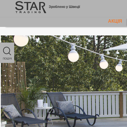
Jump
Зроблено у Швеції
to
content
АКЦІЯ
MAIN
MENU
ПОШУК