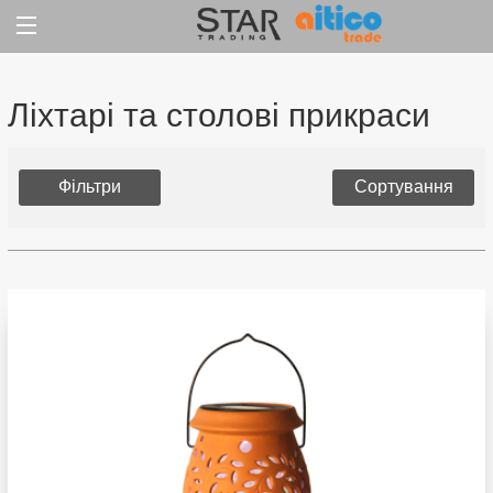
Jump
to
content
Ліхтарі та столові прикраси
Фільтри
Сортування