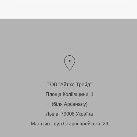
ТОВ "Айтіко-Трейд"
Площа Коліївщини, 1
(біля Арсеналу)
Львів, 79008 Україна
Магазин - вул.Староєврейська, 29