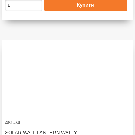
481-74
SOLAR WALL LANTERN WALLY