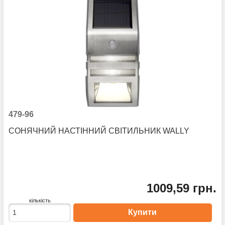
479-96
СОНЯЧНИЙ НАСТІННИЙ СВІТИЛЬНИК WALLY
1009,59 грн.
кількість