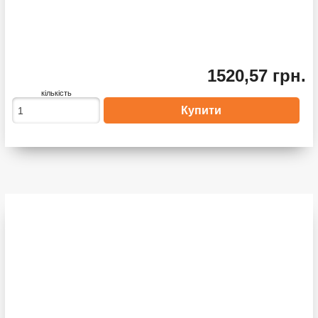
1520,57 грн.
кількість