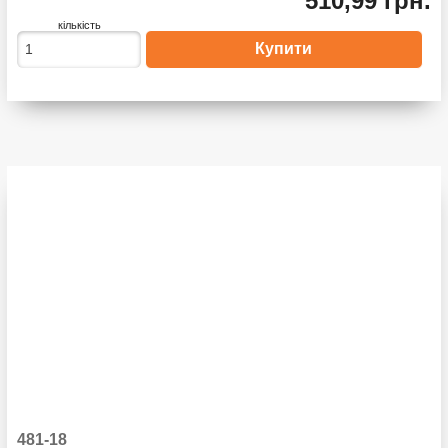
510,99 грн.
кількість
481-18