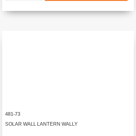
481-73
SOLAR WALL LANTERN WALLY