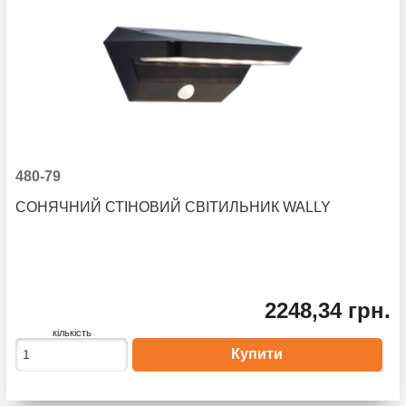
480-79
СОНЯЧНИЙ СТІНОВИЙ СВІТИЛЬНИК WALLY
2248,34 грн.
кількість