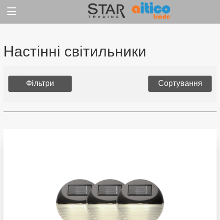
Jump
to
content
Настінні світильники
Фільтри
Сортування