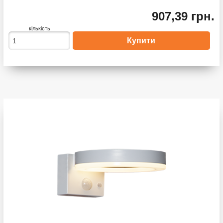
907,39 грн.
кількість