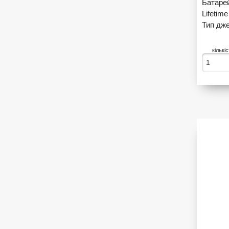
Батаре
Lifetime
Тип дже
кількі