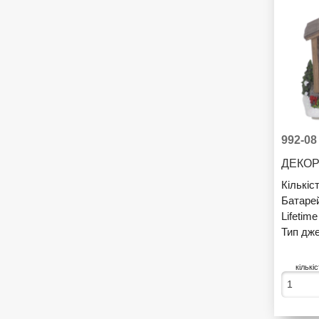
992-08
ДЕКОР
Кількіс
Батаре
Lifetim
Тип дже
кількі