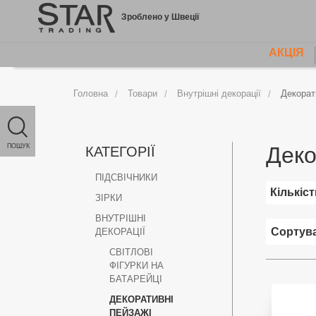
Jump
Зроблено у Швеції
to
content
АКЦІЯ
MAIN
MENU
Головна
Товари
Внутрішні декорації
Декорат
ПОШУК
Деко
КАТЕГОРІЇ
ПІДСВІЧНИКИ
Кількіс
ЗІРКИ
ВНУТРІШНІ
ДЕКОРАЦІЇ
СВІТЛОВІ
ФІГУРКИ НА
БАТАРЕЙЦІ
ДЕКОРАТИВНІ
ПЕЙЗАЖІ