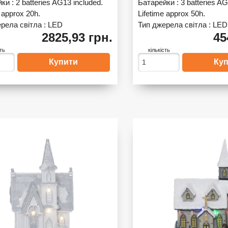
йки :
2 batteries AG13 included.
Батарейки :
3 batteries AG
 approx 20h.
Lifetime approx 50h.
рела світла :
LED
Тип джерела світла :
LED
2825,93 грн.
45
сть
кількість