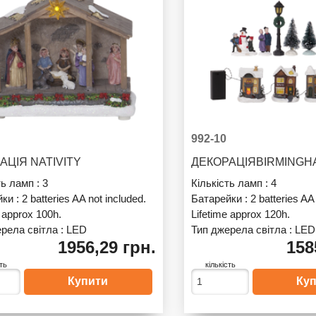
992-10
АЦІЯ NATIVITY
ДЕКОРАЦІЯBIRMING
ть ламп :
3
Кількість ламп :
4
йки :
2 batteries AA not included.
Батарейки :
2 batteries AA
e approx 100h.
Lifetime approx 120h.
рела світла :
LED
Тип джерела світла :
LED
1956,29 грн.
158
сть
кількість