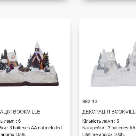
992-13
АЦІЯ BOOKVILLE
ДЕКОРАЦІЯ BOOKVIL
ть ламп :
6
Кількість ламп :
6
йки :
3 batteries AA not included.
Батарейки :
3 batteries AA
e approx 100h.
Lifetime approx 100h.