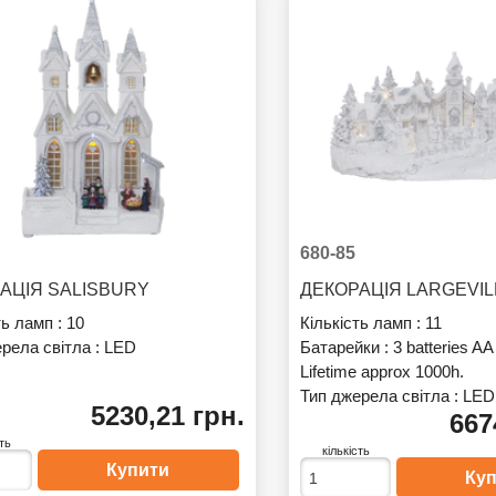
680-85
АЦІЯ SALISBURY
ДЕКОРАЦІЯ LARGEVI
ть ламп :
10
Кількість ламп :
11
рела світла :
LED
Батарейки :
3 batteries AA
Lifetime approx 1000h.
Тип джерела світла :
LED
5230,21 грн.
667
сть
кількість