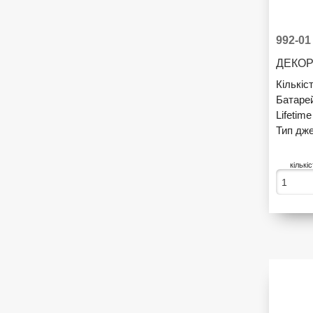
992-01
ДЕКОР
Кількіс
Батаре
Lifetim
Тип дже
кількі