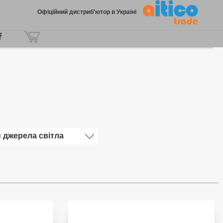
Офіційний дистриб'ютор в Україні
 джерела світла