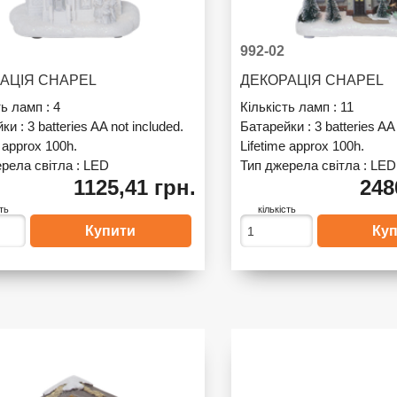
992-02
АЦІЯ CHAPEL
ДЕКОРАЦІЯ CHAPEL
ть ламп :
4
Кількість ламп :
11
йки :
3 batteries AA not included.
Батарейки :
3 batteries AA
e approx 100h.
Lifetime approx 100h.
рела світла :
LED
Тип джерела світла :
LED
1125,41 грн.
248
сть
кількість