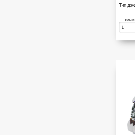
Тип дже
кількі