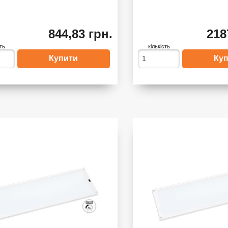
844,83 грн.
218
сть
кількість