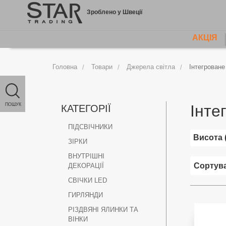
Jump
Зроблено у Швеції
to
content
АКЦІЯ
MAIN
MENU
Головна
Товари
Джерела світла
Інтегроване
ПОШУК
Інте
КАТЕГОРІЇ
ПІДСВІЧНИКИ
Висота 
ЗІРКИ
ВНУТРІШНІ
ДЕКОРАЦІЇ
СВІЧКИ LED
ГИРЛЯНДИ
РІЗДВЯНІ ЯЛИНКИ ТА
ВІНКИ