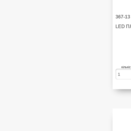
367-13
LED П
кількі