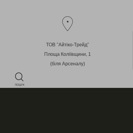
ТОВ "Айтіко-Трейд"
Площа Коліївщини, 1
(біля Арсеналу)
Львів, 79008 Україна
Магазин - вул.Староєврейська, 29
ПОШУК