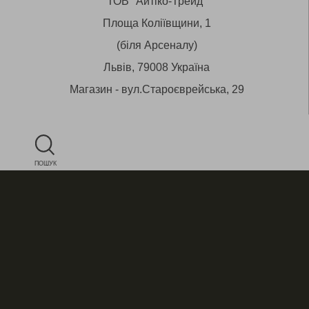
ТОВ "Айтіко-Трейд"
Площа Коліївщини, 1
(біля Арсеналу)
Львів, 79008 Україна
Магазин - вул.Староєврейська, 29
ПОШУК
+38 (050) 430 53 12
E-mail:
star@aitico.com