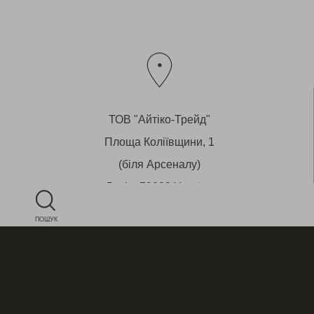
ТОВ "Айтіко-Трейд"
Площа Коліївщини, 1
(біля Арсеналу)
Львів, 79008 Україна
Магазин - вул.Староєврейська, 29
ПОШУК