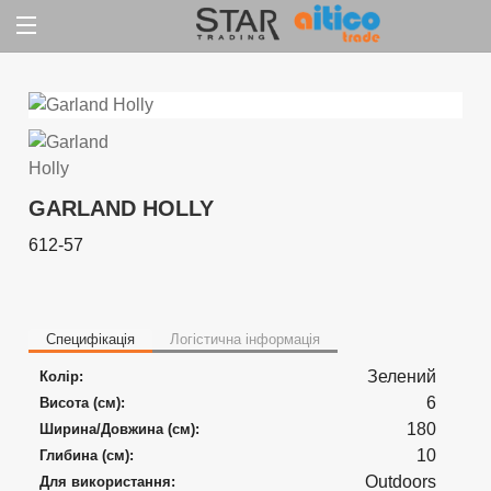
Jump
to
content
GARLAND HOLLY
612-57
Специфікація
Логістична інформація
Зелений
Колір:
6
Висота (см):
180
Ширина/Довжина (см):
10
Глибина (см):
Outdoors
Для використання: