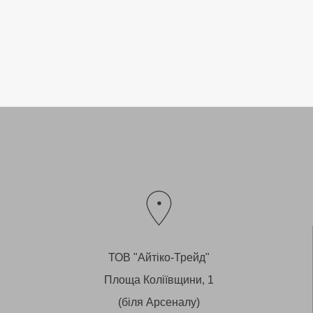
ТОВ "Айтіко-Трейд"
Площа Коліївщини, 1
(біля Арсеналу)