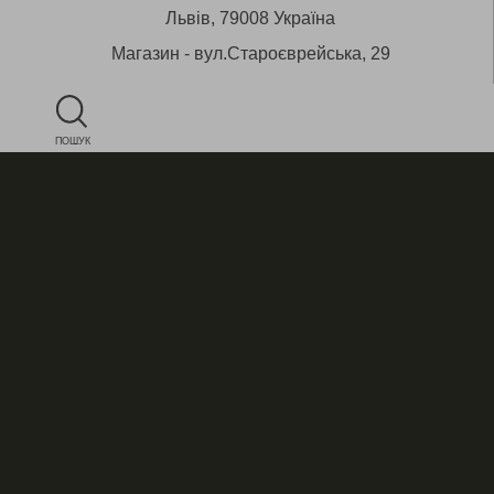
Львів, 79008 Україна
Магазин - вул.Староєврейська, 29
ПОШУК
+38 (050) 430 53 12
E-mail:
star@aitico.com
Будь на зв’язку