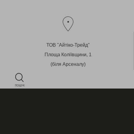
ТОВ "Айтіко-Трейд"
Площа Коліївщини, 1
(біля Арсеналу)
Львів, 79008 Україна
Магазин - вул.Староєврейська, 29
ПОШУК